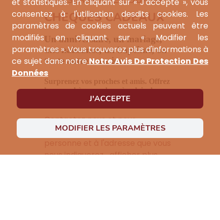
et statistiques. En cliquant sur « J'accepte », vous
consentez à l'utilisation desdits cookies. Les
CHEQUES CADEAUX
paramètres de cookies actuels peuvent être
modifiés en cliquant sur « Modifier les
Un anniversaire, un mariage,
paramètres ». Vous trouverez plus d'informations à
une naissance, un baptême, ou
ce sujet dans notre
Notre Avis De Protection Des
toute autre occasion...
Données
Surprenez vos proches et amis. Offrez
leur un chèque cadeau à valoir dans
J'ACCEPTE
notre restaurant.
Contactez nous et nous
MODIFIER LES PARAMÈTRES
enverrons le bon cadeau à la
personne et à l'adresse que vous
nous indiquerez.…afficher plus