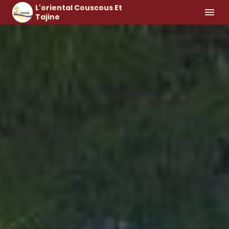
L'oriental Couscous Et
Tajine